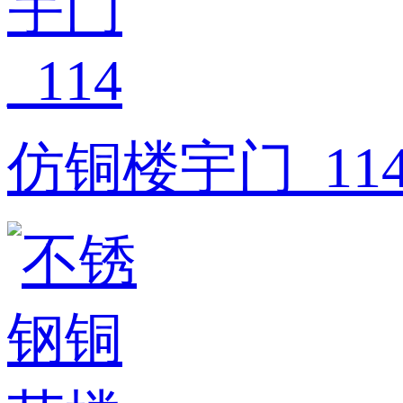
仿铜楼宇门_11