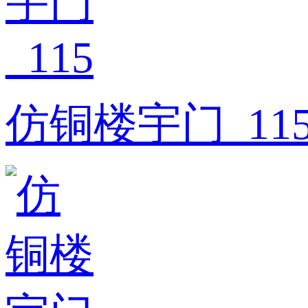
仿铜楼宇门_11