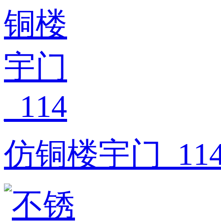
仿铜楼宇门_11