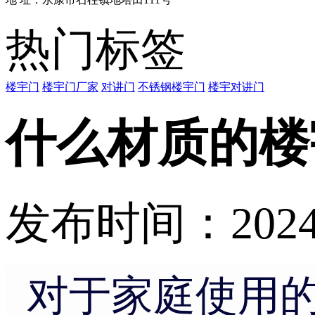
热门标签
楼宇门
楼宇门厂家
对讲门
不锈钢楼宇门
楼宇对讲门
什么材质的楼
发布时间：2024-11
对于家庭使用