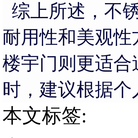
综上所述，不
耐用性和美观性
楼宇门则更适合
时，建议根据个
本文标签: