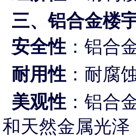
铝合金楼
三、
安全性
：铝合
耐用性
：耐腐
美观性
：铝合
和天然金属光泽