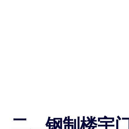
钢制楼宇
二、