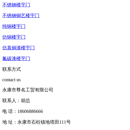
不锈钢楼宇门
不锈钢铜艺楼宇门
纯铜楼宇门
仿铜楼宇门
仿真铜漆楼宇门
氟碳漆楼宇门
联系方式
contact us
永康市尊名工贸有限公司
联系人：胡总
电 话：18606886666
地 址：永康市石柱镇地塔田111号